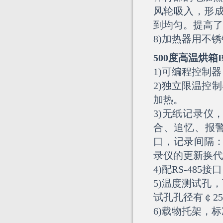
风轮吸入，形成
到均匀。提高了
8)加热器用不
500度高温烘
1)可编程控制
2)独立限温控
加热。
3)无纸记录仪
合、追忆、报警
口，记录间隔：
录仪的更新换代
4)配RS-4
5)温度测试孔
试孔孔径有￠25
6)载物托架，