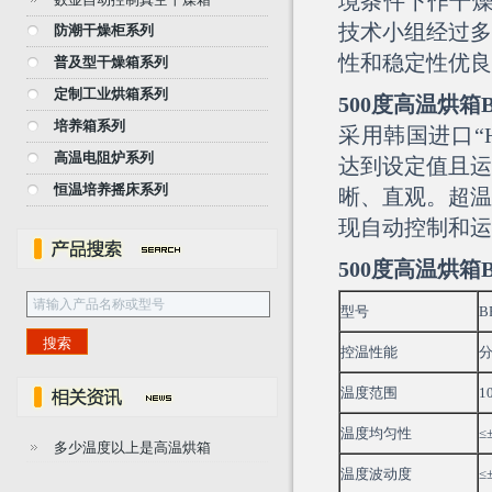
境条件下作干燥
技术小组经过多
防潮干燥柜系列
性和稳定性优良
普及型干燥箱系列
定制工业烘箱系列
500度高温烘
培养箱系列
采用韩国进口“
高温电阻炉系列
达到设定值且运
恒温培养摇床系列
晰、直观。超温
现自动控制和运
500度高温烘箱
型号
B
控温性能
分
温度范围
1
温度均匀性
≤
多少温度以上是高温烘箱
温度波动度
≤