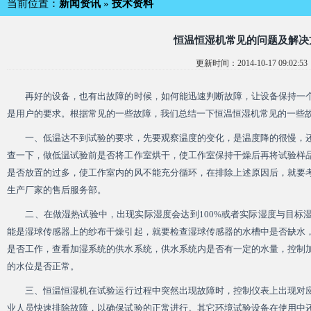
当前位置：
新闻资讯
»
技术资料
恒温恒湿机常见的问题及解决
更新时间：2014-10-17 09:02:53
再好的设备，也有出故障的时候，如何能迅速判断故障，让设备保持一个
是用户的要求。根据常见的一些故障，我们总结一下
恒温恒湿机
常见的一些
一、低温达不到试验的要求，先要观察温度的变化，是温度降的很慢，还
查一下，做低温试验前是否将工作室烘干，使工作室保持干燥后再将试验样
是否放置的过多，使工作室内的风不能充分循环，在排除上述原因后，就要
生产厂家的售后服务部。
二、在做湿热试验中，出现实际湿度会达到100%或者实际湿度与目标
能是湿球传感器上的纱布干燥引起，就要检查湿球传感器的水槽中是否缺水
是否工作，查看加湿系统的供水系统，供水系统内是否有一定的水量，控制
的水位是否正常。
三、
恒温恒湿机
在试验运行过程中突然出现故障时，控制仪表上出现对
业人员快速排除故障，以确保试验的正常进行。其它环境试验设备在使用中