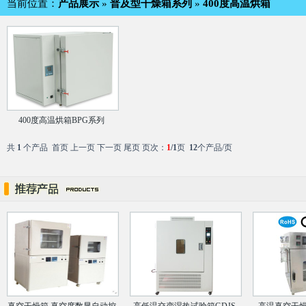
当前位置：
产品展示
»
普及型干燥箱系列
»
400度高温烘箱
400度高温烘箱BPG系列
共
1
个产品 首页 上一页 下一页 尾页 页次：
1
/1
页
12
个产品/页